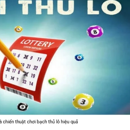
à chiến thuật chơi bạch thủ lô hiệu quả