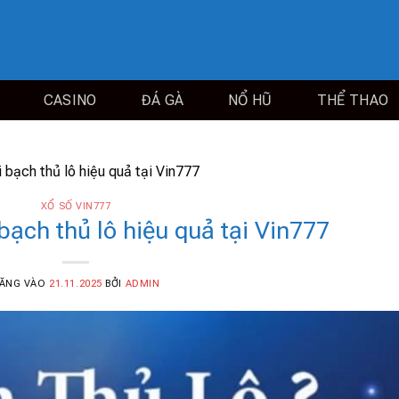
CASINO
ĐÁ GÀ
NỔ HŨ
THỂ THAO
 bạch thủ lô hiệu quả tại Vin777
XỔ SỐ VIN777
ạch thủ lô hiệu quả tại Vin777
ĂNG VÀO
21.11.2025
BỞI
ADMIN